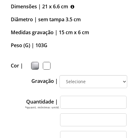
Dimensões |
21 x 6.6 cm
Diâmetro |
sem tampa 3.5 cm
Medidas gravação |
15 cm x 6 cm
Peso (G) |
103G
Cor |
Gravação |
Quantidade |
*quant. mínima: unid.