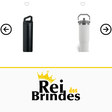
08039
1000 177
Garrafa Térmica 600ml
Garrafa Térmica com Alça
1000ML
Garrafa Térmica 600ml.
Garrafa térmica com alça com
capacidade de 1000ml, com borracha
antiderrapante no fundo.