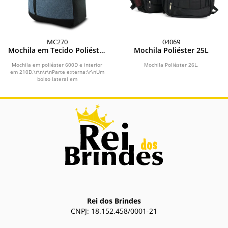
MC270
04069
Mochila em Tecido Poliéster
Mochila Poliéster 25L
600D*
Mochila em poliéster 600D e interior
Mochila Poliéster 26L.
em 210D.\r\n\r\nParte externa:\r\nUm
bolso lateral em
malha.\r\nCompartimento frontal...
Rei dos Brindes
CNPJ: 18.152.458/0001-21