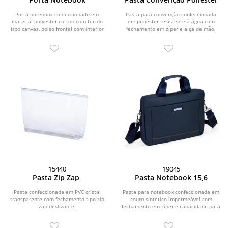
Porta notebook confeccionado em
Pasta para convenção confeccionada
material polyester-cotton com tecido
em poliéster resistente à água com
tipo canvas, bolso frontal com interior
fechamento em zíper e alça de mão.
acolchoado,...
15440
19045
Pasta Zip Zap
Pasta Notebook 15,6
Pasta confeccionada em PVC cristal
Pasta para notebook confeccionada em
transparente com fechamento tipo zip
couro sintético impermeável com
zap deslizante.
fechamento em zíper e capacidade para
aparelhos de...