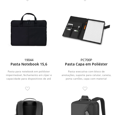
19044
PC700P
Pasta Notebook 15,6
Pasta Capa em Poliéster
Pasta para notebook em poliéster
Pasta executiva com bloco de
impermeável, fechamento em zíper e
anotações, suporte para celular, caneta,
capacidade para dispositivos de até
porta cartões, capa com material
15,6 polegadas....
sintético, 20...