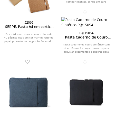
compartimentos, sendo um para
arquivar documentos e um...
52069
SERPE. Pasta A4 em cortiça
com bloco de páginas lisas
P@15054
Pasta A4 em cortiça, com um bloco de
Pasta Caderno de Couro
40 páginsa lisas em cor marfim, feito de
Sintético
papel proveniente de gestão florestal...
Pasta caderno de couro sintético com
zíper. Possui 2 compartimentos para
arquivar documentos e suporte para
caneta (não...