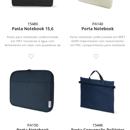
15489
PA140
Pasta Notebook 15,6
Porta Notebook
Pasta para notebooks confeccionada
Porta notebook confeccionado em RPET
em rPET resistente à água com
600D impermeável com revestimento
fechamento em zíper com puxadores de
em PVC, compartimento para notebook
pontas plásticas....
de até 14” e...
PA150
15446
Porta Notebook
Pasta Convenção Poliéster