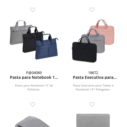
P@04089
18672
Pasta para Notebook 15’
Pasta Executiva para
de Poliéster
Tablet e Notebook 13*
Polegadas
Pasta para Notebook 15’ de
Pasta Executiva para Tablet e
Poliéster.
Notebook 13* Polegadas.