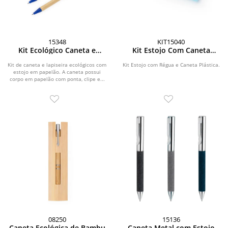
15348
KIT15040
Kit Ecológico Caneta e
Kit Estojo Com Caneta
Lapiseira Papelão
Plástico
Kit de caneta e lapiseira ecológicos com
Kit Estojo com Régua e Caneta Plástica.
estojo em papelão. A caneta possui
corpo em papelão com ponta, clipe e...
08250
15136
Caneta Ecológica de Bambu
Caneta Metal com Estojo