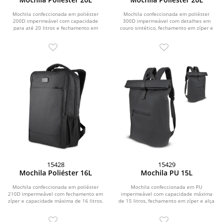
Mochila confeccionada em poliéster
Mochila confeccionada em poliéster
200D impermeável com capacidade
300D impermeável com detalhes em
para até 20 litros e fechamento em
couro sintético, fechamento em zíper e
zíper com...
capacidade...
15428
15429
Mochila Poliéster 16L
Mochila PU 15L
Mochila confeccionada em poliéster
Mochila confeccionada em PU
210D impermeável com fechamento em
impermeável com capacidade máxima
zíper e capacidade máxima de 16 litros.
de 15 litros, fechamento em zíper e alça
Possui...
de fechamento em...