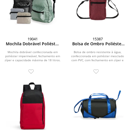
19041
15387
Mochila Dobrável Poliéster
Bolsa de Ombro Poliéster
18L
PVC Mescla
Mochila dobrável confeccionada em
Bolsa de ombro resistente à água,
poliéster impermeável, fechamento em
confeccionada em poliéster mesclado
zíper e capacidade máxima de 18 litros.
com PVC, com fechamento em zíper e
Pode ser...
alça...