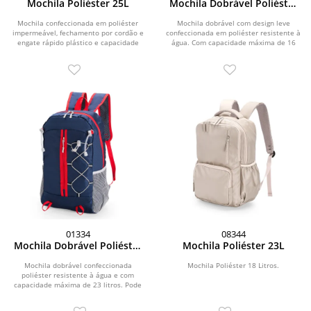
Mochila Poliéster 25L
Mochila Dobrável Poliéster
16L
Mochila confeccionada em poliéster
Mochila dobrável com design leve
impermeável, fechamento por cordão e
confeccionada em poliéster resistente à
engate rápido plástico e capacidade
água. Com capacidade máxima de 16
máxima de...
litros,...
01334
08344
Mochila Dobrável Poliéster
Mochila Poliéster 23L
23L
Mochila dobrável confeccionada
Mochila Poliéster 18 Litros.
poliéster resistente à água e com
capacidade máxima de 23 litros. Pode
ser transportada...