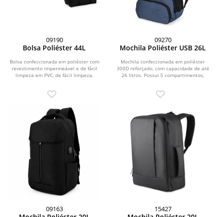
09190
09270
Bolsa Poliéster 44L
Mochila Poliéster USB 26L
Bolsa confeccionada em poliéster com
Mochila confeccionada em poliéster
revestimento impermeável e de fácil
300D reforçado, com capacidade de até
limpeza em PVC, de fácil limpeza,
26 litros. Possui 5 compartimentos,
fechamento em...
sendo o...
09163
15427
Mochila Poliéster 20L
Mochila Poliéster 20L