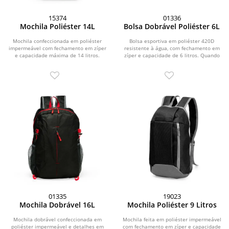
15374
01336
Mochila Poliéster 14L
Bolsa Dobrável Poliéster 6L
Mochila confeccionada em poliéster
Bolsa esportiva em poliéster 420D
impermeável com fechamento em zíper
resistente à água, com fechamento em
e capacidade máxima de 14 litros.
zíper e capacidade de 6 litros. Quando
Conta com bolso...
dobrada,...
01335
19023
Mochila Dobrável 16L
Mochila Poliéster 9 Litros
Mochila dobrável confeccionada em
Mochila feita em poliéster impermeável
poliéster impermeável e detalhes em
com fechamento em zíper e capacidade