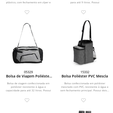
plástico, com fechamento em zíper e
para até 9 litros. Possui
capacidade...
compartimento...
05329
15332
Bolsa de Viagem Poliéster
Bolsa Poliéster PVC Mescla
32 Litros
Bolsa de viagem confeccionada em
Bolsa confeccionada em poliéster
poliéster resistente à água e
mesclado com PVC, resistente à água e
capacidade para até 32 litros. Possui
sem fechamento principal. Possui dois...
alças ajustáveis...