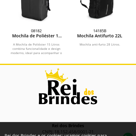
08182
14185B
Mochila de Poliéster 15
Mochila Antifurto 22L
Litros
A Mochila de Poliéster 15 Litros
Mochila anti-furto 28 Litros.
combina funcionalidade e design
moderno, ideal para acompanhar o
dia a dia no trabalho ou...
Rei dos Brindes
CNPJ: 18.152.458/0001-21
Rei dos Brindes e os cookies: usamos cookies para