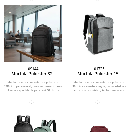
09144
01725
Mochila Poliéster 32L
Mochila Poliéster 15L
Mochila confeccionada em poliéster
Mochila confeccionada em poliéster
900D impermeável, com fechamento em
300D resistente à água, com detalhes
zíper e capacidade para até 32 litros.
em couro sintético, fechamento em
Possui...
zíper e...