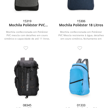
15319
15306
Mochila Poliéster PVC
Mochila Poliéster 18 Litros
Mescla 11 Litros
Mochila confeccionada em Poliéster
Mochila confeccionada em Poliéster
PVC mescla com detalhes em couro
PVC Mescla resistente à água, detalhes
sintético e capacidade de até 11 litros.
em couro sintético, fechamento em
Apresenta...
zíper e...
08345
01333