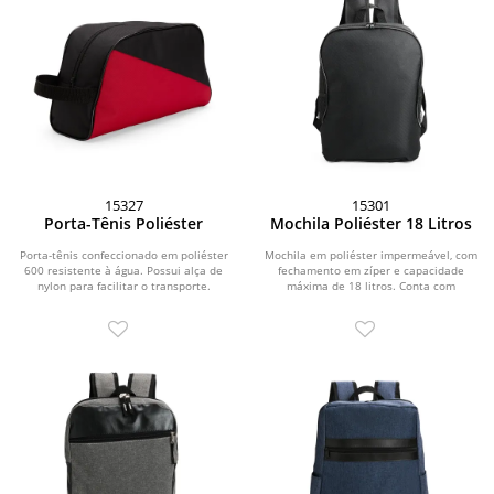
15327
15301
Porta-Tênis Poliéster
Mochila Poliéster 18 Litros
Porta-tênis confeccionado em poliéster
Mochila em poliéster impermeável, com
600 resistente à água. Possui alça de
fechamento em zíper e capacidade
nylon para facilitar o transporte.
máxima de 18 litros. Conta com
divisória interna...