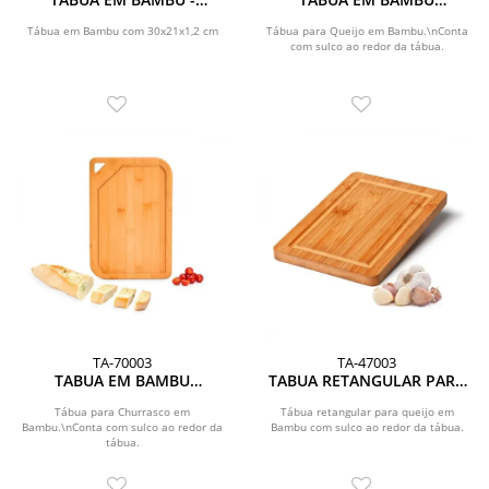
30X21X1,2 CM
QUADRADA
Tábua em Bambu com 30x21x1,2 cm
Tábua para Queijo em Bambu.\nConta
com sulco ao redor da tábua.
TA-70003
TA-47003
TABUA EM BAMBU
TABUA RETANGULAR PARA
RETANGULAR
QUEIJO / FRIOS / TEMPERO -
23X15X1,5CM
Tábua para Churrasco em
Tábua retangular para queijo em
Bambu.\nConta com sulco ao redor da
Bambu com sulco ao redor da tábua.
tábua.