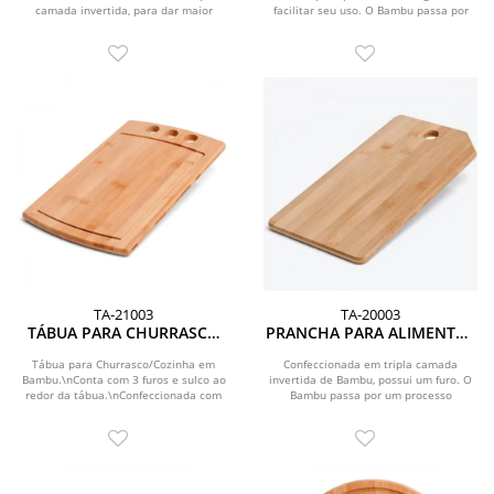
camada invertida, para dar maior
facilitar seu uso. O Bambu passa por
durabilidade e não deformar com o...
um...
TA-21003
TA-20003
TÁBUA PARA CHURRASCO
PRANCHA PARA ALIMENTOS
EM BAMBU SUPREME 3
EM BAMBU SUPREME
FUROS
Tábua para Churrasco/Cozinha em
Confeccionada em tripla camada
Bambu.\nConta com 3 furos e sulco ao
invertida de Bambu, possui um furo. O
redor da tábua.\nConfeccionada com
Bambu passa por um processo
tripla camada...
industrial onde é cortado...