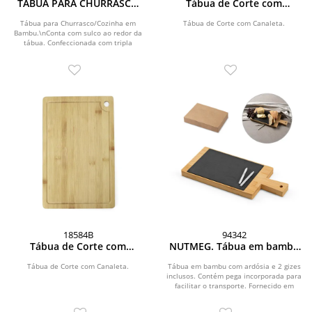
TÁBUA PARA CHURRASCO
Tábua de Corte com
EM BAMBU SUPREME 37CM
Canaleta
Tábua para Churrasco/Cozinha em
Tábua de Corte com Canaleta.
Bambu.\nConta com sulco ao redor da
tábua. Confeccionada com tripla
camada invertida, para...
18584B
94342
Tábua de Corte com
NUTMEG. Tábua em bambu
Canaleta
com ardósia e 2 gizes
inclusos
Tábua de Corte com Canaleta.
Tábua em bambu com ardósia e 2 gizes
inclusos. Contém pega incorporada para
facilitar o transporte. Fornecido em
caixa...