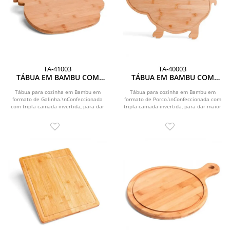
TA-41003
TA-40003
TÁBUA EM BAMBU COM
TÁBUA EM BAMBU COM
FORMATO DE GALINHA
FORMATO DE PORCO
Tábua para cozinha em Bambu em
Tábua para cozinha em Bambu em
formato de Galinha.\nConfeccionada
formato de Porco.\nConfeccionada com
com tripla camada invertida, para dar
tripla camada invertida, para dar maior
maior durabilidade...
durabilidade e...