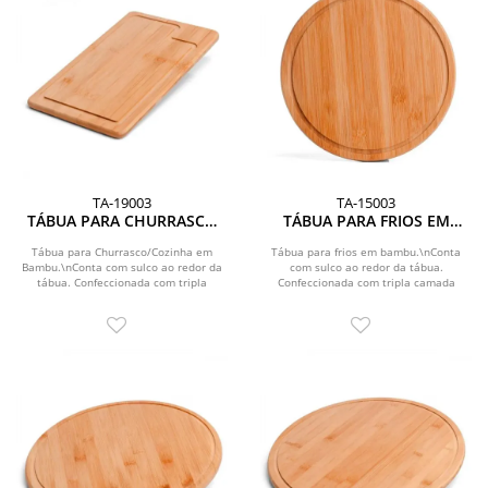
TA-19003
TA-15003
TÁBUA PARA CHURRASCO
TÁBUA PARA FRIOS EM
EM BAMBU SUPREME
BAMBU SUPREME - 21 CM
Tábua para Churrasco/Cozinha em
Tábua para frios em bambu.\nConta
Bambu.\nConta com sulco ao redor da
com sulco ao redor da tábua.
tábua. Confeccionada com tripla
Confeccionada com tripla camada
camada invertida, para...
invertida, para dar maior...