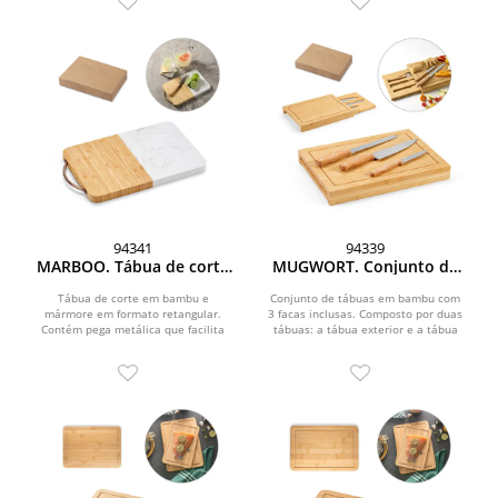
94341
94339
MARBOO. Tábua de corte
MUGWORT. Conjunto de
em bambu e mármore em
tábuas em bambu com 3
formato retangular
facas inclusas
Tábua de corte em bambu e
Conjunto de tábuas em bambu com
mármore em formato retangular.
3 facas inclusas. Composto por duas
Contém pega metálica que facilita
tábuas: a tábua exterior e a tábua
transporte e arrumação....
interior que...