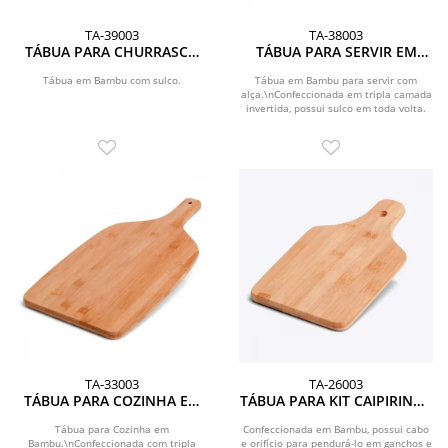
TA-39003
TA-38003
TÁBUA PARA CHURRASCO
TÁBUA PARA SERVIR EM
EM BAMBU PREMIUM -
BAMBU COM ALÇA
40X30X2CM
Tábua em Bambu com sulco.
Tábua em Bambu para servir com
alça.\nConfeccionada em tripla camada
invertida, possui sulco em toda volta.
TA-33003
TA-26003
TÁBUA PARA COZINHA EM
TÁBUA PARA KIT CAIPIRINHA
BAMBU
/ TEMPERO EM BAMBU
Tábua para Cozinha em
Confeccionada em Bambu, possui cabo
Bambu.\nConfeccionada com tripla
e orifício para pendurá-lo em ganchos e