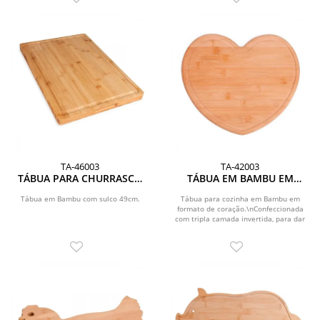
TA-46003
TA-42003
TÁBUA PARA CHURRASCO
TÁBUA EM BAMBU EM
EM BAMBU PREMIUM -
FORMATO DE CORAÇÃO
49X35X3CM
Tábua em Bambu com sulco 49cm.
Tábua para cozinha em Bambu em
formato de coração.\nConfeccionada
com tripla camada invertida, para dar
maior...