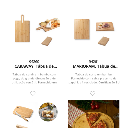
94260
94261
CARAWAY. Tábua de
MARJORAM. Tábua de
servir aperitivos em
corte em bambu
bambu com pega
Tábua de servir em bambu com
Tábua de corte em bambu.
pega, de grande dimensão e de
Fornecido com caixa presente de
utilização versátil. Fornecido em
papel kraft reciclado. Certificação EU
caixa presente de papel...
Food Grade. A cor e o...