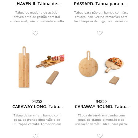
HAVEN II. Tábua de
PASSARD. Tábua para pão
madeira de acácia com
em bambu com faca em
um rebordo à volta da
aço inox
Tábua de madeira de acácia,
Tábua para pão em bambu com faca
proveniente de gestão florestal
tábua
em aço inox. Grelha removível para
sustentável, com um rebordo à volta
fácil limpeza de migalhas. Fornecido
da tábua. A pega...
em caixa...
94258
94259
CARAWAY LONG. Tábua
CARAWAY ROUND. Tábua
de servir aperitivos em
de servir aperitivos em
bambu com pega
bambu com pega
Tábua de servir em bambu com
Tábua de servir em bambu com
pega, de grande dimensão e de
pega, de grande dimensão e de
utilização versátil. Fornecido em
utilização versátil. Ideal para pizza.
caixa presente de papel...
Fornecido em caixa...