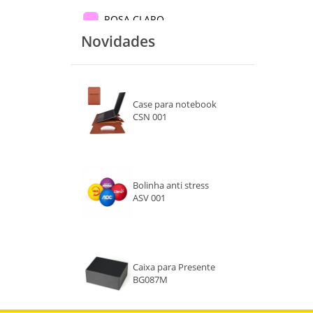
ROSA CLARO
Novidades
ROSA ESCURO
MARROM
Case para notebook
DOURADO
CSN 001
TRANSPARENTE
GRAFITE
Bolinha anti stress
ASV 001
Caixa para Presente
BG087M