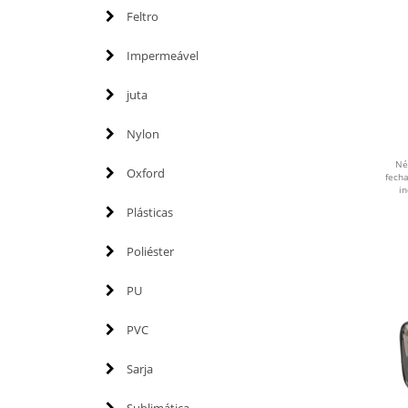
Feltro
Impermeável
juta
Nylon
Né
Oxford
fech
i
Plásticas
Poliéster
PU
PVC
Sarja