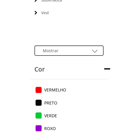
Sublimática
Vinil
Cor
VERMELHO
PRETO
VERDE
ROXO