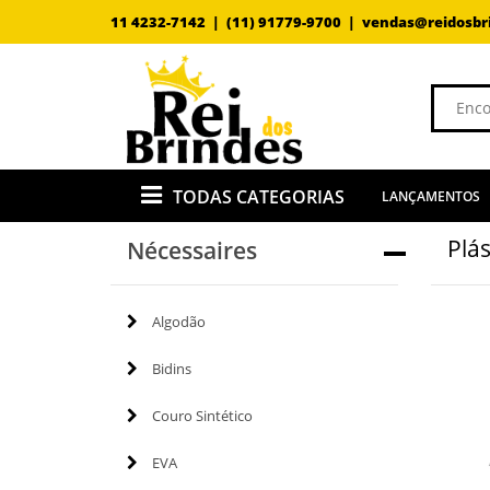
11 4232-7142 |
(11) 91779-9700 |
vendas@reidosbr
TODAS CATEGORIAS
LANÇAMENTOS
Plás
Nécessaires
Algodão
Bidins
Couro Sintético
EVA