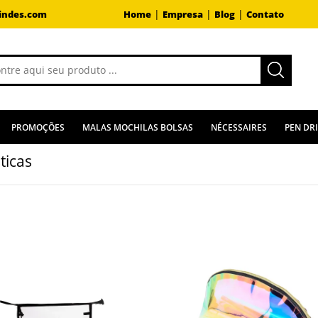
|
|
|
indes.com
Home
Empresa
Blog
Contato
PROMOÇÕES
MALAS MOCHILAS BOLSAS
NÉCESSAIRES
PEN DR
ticas