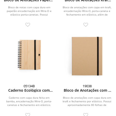
com Caneta
com Caneta
Bloco de notas com capa dura em
Bloco de anotações com capa em kraft,
papelão encadernação em Wire-O e
encadernação Wire-O, porta-caneta e
elástico porta-canetas. Possui
fechamento em elástico, além de
aproximadamente 70...
disco...
05134B
19038
Caderno Ecológico com
Bloco de Anotações com 5
Caneta
Canetas
Caderno com capa dura feita em
Bloco de anotações com capa dura em
bambu, encadernação Wire-O, porta-
kraft e fechamento por elástico. Possui
canetas e fechamento em elástico.
aproximadamente 80 folhas de
Contém...
tonalidade...