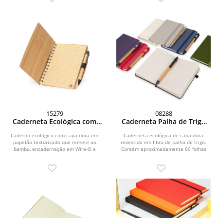
15279
08288
Caderneta Ecológica com
Caderneta Palha de Trigo
Caneta
com Caneta
Caderno ecológico com capa dura em
Caderneta ecológica de capa dura
papelão texturizado que remete ao
revestida em fibra de palha de trigo.
bambu, encadernação em Wire-O e
Contém aproximadamente 80 folhas
suporte elástico...
brancas com pauta,...