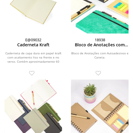
E@09032
18938
Caderneta Kraft
Bloco de Anotações com
Autoadesivos e Caneta
Caderneta de capa dura em papel kraft
Bloco de Anotações com Autoadesivos e
com acabamento liso na frente e no
Caneta.
verso. Contém aproximadamente 60
folhas amareladas...