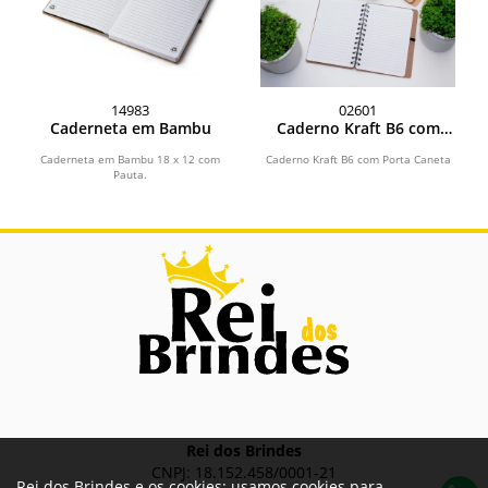
14983
02601
Caderneta em Bambu
Caderno Kraft B6 com
Porta Caneta
Caderneta em Bambu 18 x 12 com
Caderno Kraft B6 com Porta Caneta
Pauta.
Rei dos Brindes
CNPJ: 18.152.458/0001-21
Rei dos Brindes e os cookies: usamos cookies para