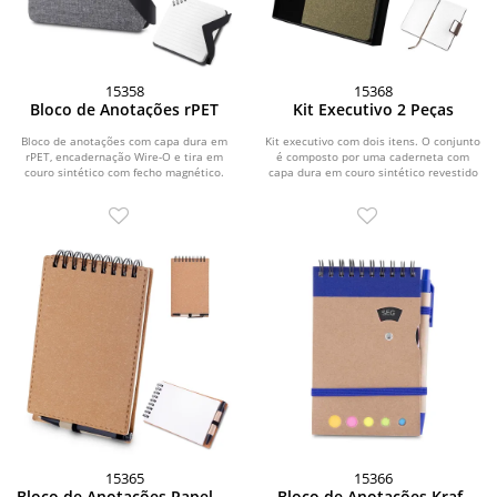
15358
15368
Bloco de Anotações rPET
Kit Executivo 2 Peças
Bloco de anotações com capa dura em
Kit executivo com dois itens. O conjunto
rPET, encadernação Wire-O e tira em
é composto por uma caderneta com
couro sintético com fecho magnético.
capa dura em couro sintético revestido
Possui...
com fibra...
15365
15366
Bloco de Anotações Papelão
Bloco de Anotações Kraft