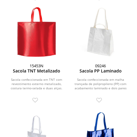
15453N
09246
Sacola TNT Metalizado
Sacola PP Laminado
Sacola confeccionada em TNT com
Sacola confeccionada em malha
revestimento externo metalizado,
trançada de polipropileno (PP) com
costura termo-selada e duas alças.
acabamento laminado e dois pares
de alças de tamanhos...