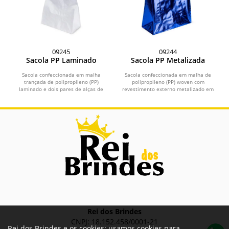
09245
09244
Sacola PP Laminado
Sacola PP Metalizada
Sacola confeccionada em malha
Sacola confeccionada em malha de
trançada de polipropileno (PP)
polipropileno (PP) woven com
laminado e dois pares de alças de
revestimento externo metalizado em
tamanhos diferentes em...
filme de alumínio e duas...
Rei dos Brindes
CNPJ: 18.152.458/0001-21
Rei dos Brindes e os cookies: usamos cookies para