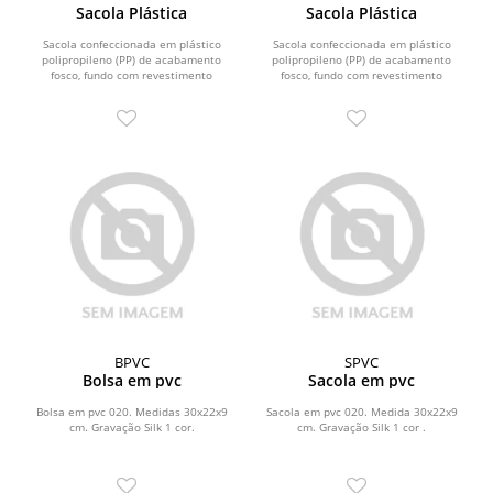
Sacola Plástica
Sacola Plástica
Sacola confeccionada em plástico
Sacola confeccionada em plástico
polipropileno (PP) de acabamento
polipropileno (PP) de acabamento
fosco, fundo com revestimento
fosco, fundo com revestimento
interno em papelão e...
interno em papelão e...
BPVC
SPVC
Bolsa em pvc
Sacola em pvc
Bolsa em pvc 020. Medidas 30x22x9
Sacola em pvc 020. Medida 30x22x9
cm. Gravação Silk 1 cor.
cm. Gravação Silk 1 cor .