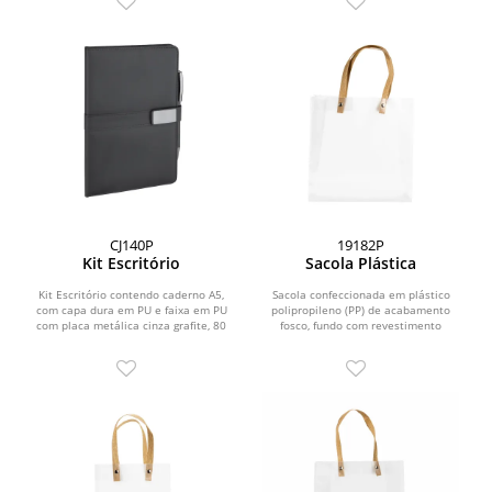
CJ140P
19182P
Kit Escritório
Sacola Plástica
Kit Escritório contendo caderno A5,
Sacola confeccionada em plástico
com capa dura em PU e faixa em PU
polipropileno (PP) de acabamento
com placa metálica cinza grafite, 80
fosco, fundo com revestimento
folhas internas...
interno em papelão e...