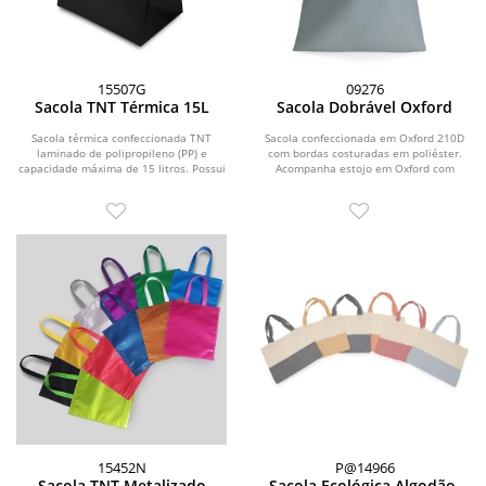
15507G
09276
Sacola TNT Térmica 15L
Sacola Dobrável Oxford
Sacola térmica confeccionada TNT
Sacola confeccionada em Oxford 210D
laminado de polipropileno (PP) e
com bordas costuradas em poliéster.
capacidade máxima de 15 litros. Possui
Acompanha estojo em Oxford com
revestimento...
fechamento por...
15452N
P@14966
Sacola TNT Metalizado
Sacola Ecológica Algodão