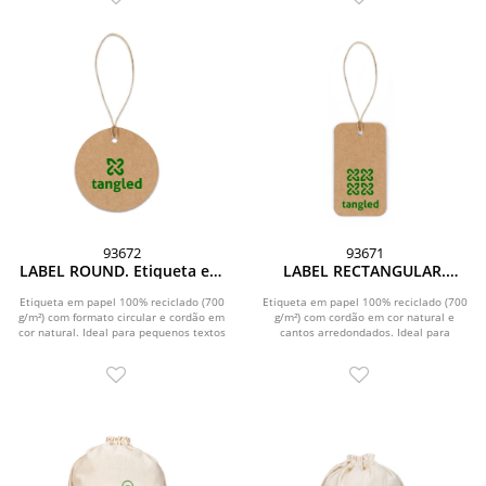
93672
93671
LABEL ROUND. Etiqueta em
LABEL RECTANGULAR.
papel 100% reciclado (700
Etiqueta em papel 100%
g/m²) com formato circular
reciclado (700 g/m²) com
Etiqueta em papel 100% reciclado (700
Etiqueta em papel 100% reciclado (700
g/m²) com formato circular e cordão em
g/m²) com cordão em cor natural e
formato retangular
cor natural. Ideal para pequenos textos
cantos arredondados. Ideal para
ou...
pequenos textos ou...