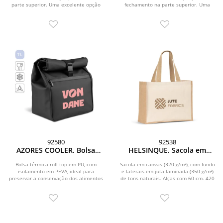
parte superior. Uma excelente opção
fechamento na parte superior. Uma
para...
excelente opção...
92580
92538
AZORES COOLER. Bolsa
HELSINQUE. Sacola em
térmica roll top em PU, com
canvas (320g/m²), com
isolamento em PEVA (7L)
fundo e laterais em juta
Bolsa térmica roll top em PU, com
Sacola em canvas (320 g/m²), com fundo
isolamento em PEVA, ideal para
laminada (350 g/m²) de tons
e laterais em juta laminada (350 g/m²)
preservar a conservação dos alimentos
de tons naturais. Alças com 60 cm. 420
naturais
por mais tempo....
x...