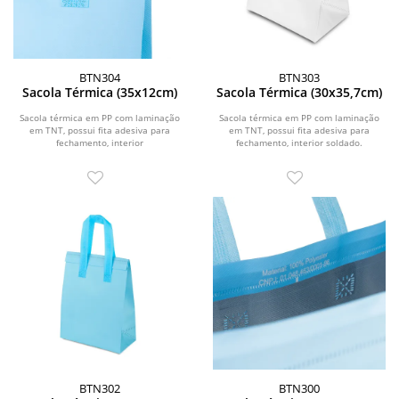
BTN304
BTN303
Sacola Térmica (35x12cm)
Sacola Térmica (30x35,7cm)
Sacola térmica em PP com laminação
Sacola térmica em PP com laminação
em TNT, possui fita adesiva para
em TNT, possui fita adesiva para
fechamento, interior
fechamento, interior soldado.
soldado.\r\n\r\n \r\n\r\n...
BTN302
BTN300