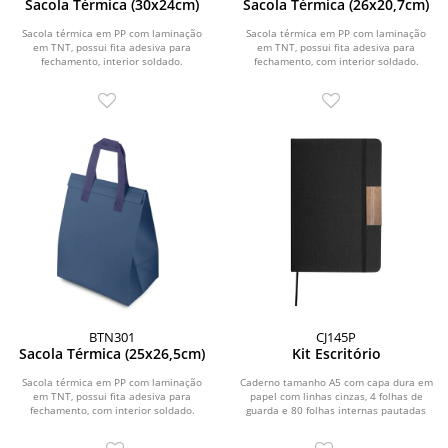
Sacola Térmica (30x24cm)
Sacola Térmica (26x20,7cm)
Sacola térmica em PP com laminação
Sacola térmica em PP com laminação
em TNT, possui fita adesiva para
em TNT, possui fita adesiva para
fechamento, interior soldado.
fechamento, com interior soldado.
BTN301
CJ145P
Sacola Térmica (25x26,5cm)
Kit Escritório
Sacola térmica em PP com laminação
Caderno tamanho A5 com capa dura em
em TNT, possui fita adesiva para
papel com linhas cinzas, 4 folhas de
fechamento, com interior soldado.
guarda e 80 folhas internas pautadas
em papel...