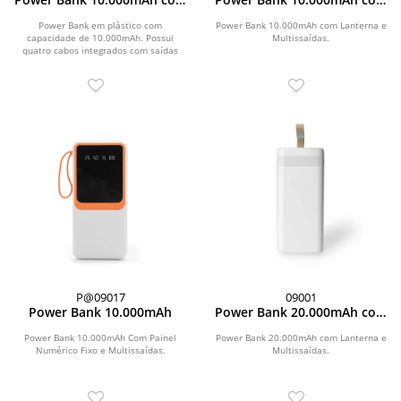
Carregamento via Indução
Lanterna e Multissaídas
ou via Cabo
Power Bank em plástico com
Power Bank 10.000mAh com Lanterna e
capacidade de 10.000mAh. Possui
Multissaídas.
quatro cabos integrados com saídas
para Lightning, USB-C,...
P@09017
09001
Power Bank 10.000mAh
Power Bank 20.000mAh com
Lanterna e Multissaídas
Power Bank 10.000mAh Com Painel
Power Bank 20.000mAh com Lanterna e
Numérico Fixo e Multissaídas.
Multissaídas.