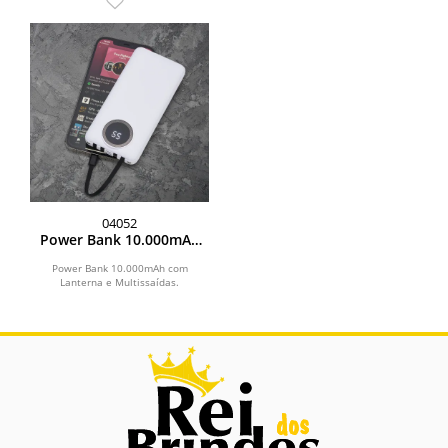
04052
Power Bank 10.000mAh
com Lanterna e
Multissaídas
Power Bank 10.000mAh com
Lanterna e Multissaídas.