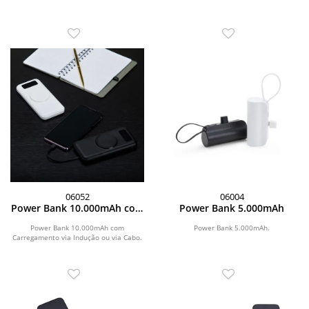
06052
06004
Power Bank 10.000mAh com
Power Bank 5.000mAh
Carregamento via Indução
ou via Cabo
Power Bank 10.000mAh com
Power Bank 5.000mAh.
Carregamento via Indução ou via Cabo.