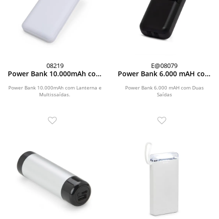
08219
E@08079
Power Bank 10.000mAh com
Power Bank 6.000 mAH com
Lanterna e Multissaídas
Duas Saídas
Power Bank 10.000mAh com Lanterna e
Power Bank 6.000 mAH com Duas
Multissaídas.
Saídas