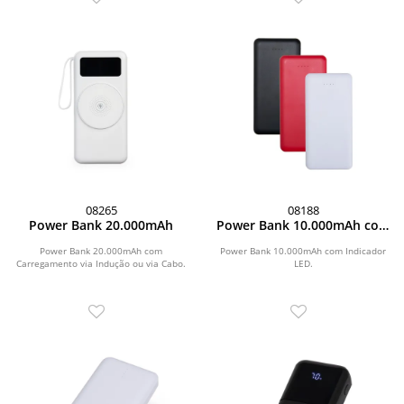
08265
08188
Power Bank 20.000mAh
Power Bank 10.000mAh com
Indicador LED
Power Bank 20.000mAh com
Power Bank 10.000mAh com Indicador
Carregamento via Indução ou via Cabo.
LED.