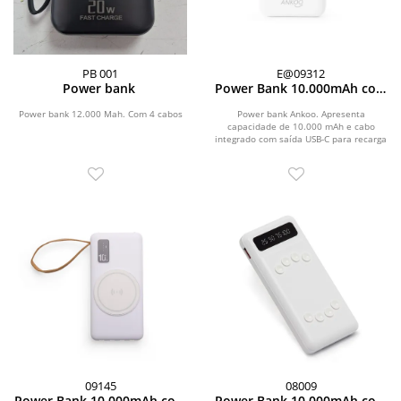
PB 001
E@09312
Power bank
Power Bank 10.000mAh com
Painel de LED
Power bank 12.000 Mah. Com 4 cabos
Power bank Ankoo. Apresenta
capacidade de 10.000 mAh e cabo
integrado com saída USB-C para recarga
de dispositivos...
09145
08009
Power Bank 10.000mAh com
Power Bank 10.000mAh com