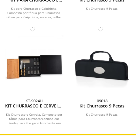
CAIPIRINHA - 9 PÇS
Kit para Churrasco e Caipirinha.
Kit Churrasco 9 Peças.
Composto por tábua para Churrasco,
tábua para Caipirinha, socador, colher
de 18cm e...
KT-9024H
09018
KIT CHURRASCO E CERVEJA -
Kit Churrasco 9 Peças
9 PEÇAS
Kit Churrasco e Cerveja. Composto por
Kit Churrasco 9 Peças.
tábua para Churrasco/Cozinha em
Bambu; faca 8 e garfo trinchante em
Madeira/Inox....