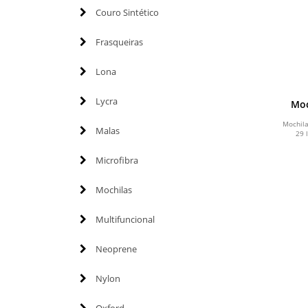
Couro Sintético
Frasqueiras
Lona
Lycra
Moc
Mochil
Malas
29 
Microfibra
Mochilas
Multifuncional
Neoprene
Nylon