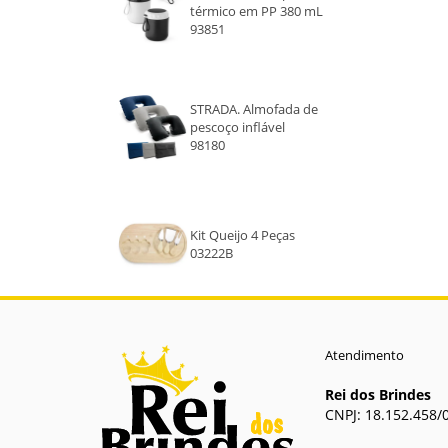
térmico em PP 380 mL
93851
STRADA. Almofada de
pescoço inflável
98180
Kit Queijo 4 Peças
03222B
Atendimento
Rei dos Brindes
CNPJ: 18.152.458/