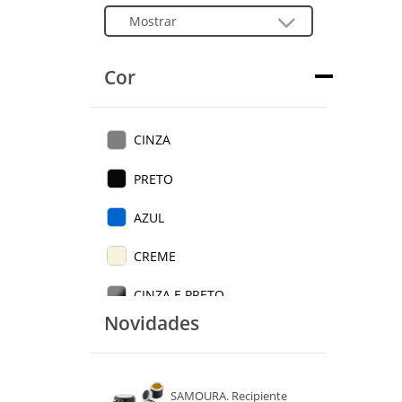
Cor
CINZA
PRETO
AZUL
CREME
CINZA E PRETO
Novidades
PRETO E CINZA
VERDE
SAMOURA. Recipiente