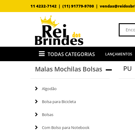
11 4232-7142 |
(11) 91779-9700 |
vendas@reidosbr
TODAS CATEGORIAS
LANÇAMENTOS
PU
Malas Mochilas Bolsas
Algodão
Bolsa para Bicicleta
Bolsas
Com Bolso para Notebook