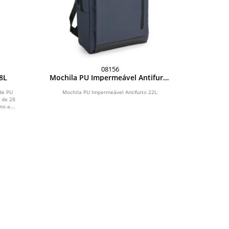
08156
8L
Mochila PU Impermeável Antifurto
22L
de PU
Mochila PU Impermeável Antifurto 22L.
 de 28
no a...