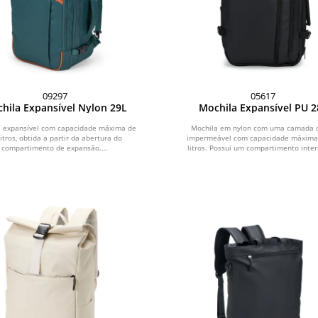
09297
05617
hila Expansível Nylon 29L
Mochila Expansível PU 2
a expansível com capacidade máxima de
Mochila em nylon com uma camada 
litros, obtida a partir da abertura do
impermeável com capacidade máxima
compartimento de expansão....
litros. Possui um compartimento inter