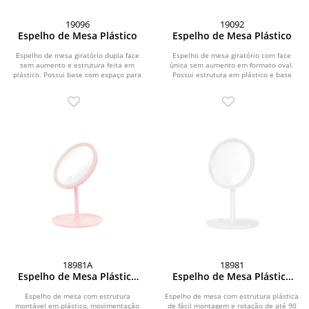
19096
19092
Espelho de Mesa Plástico
Espelho de Mesa Plástico
Espelho de mesa giratório dupla face
Espelho de mesa giratório com face
sem aumento e estrutura feita em
única sem aumento em formato oval.
plástico. Possui base com espaço para
Possui estrutura em plástico e base
organizar...
com espaço...
18981A
18981
Espelho de Mesa Plástico
Espelho de Mesa Plástico
com LED
com LED
Espelho de mesa com estrutura
Espelho de mesa com estrutura plástica
montável em plástico, movimentação
de fácil montagem e rotação de até 90