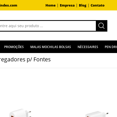
|
|
|
indes.com
Home
Empresa
Blog
Contato
PROMOÇÕES
MALAS MOCHILAS BOLSAS
NÉCESSAIRES
PEN DR
regadores p/ Fontes