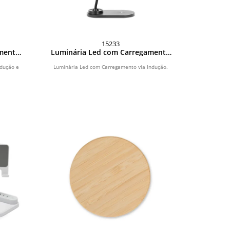
15233
amento
Luminária Led com Carregamento
eta
via Indução
ndução e
Luminária Led com Carregamento via Indução.