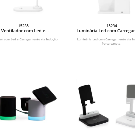
15235
15234
Ventilador com Led e
Luminária Led com Carreg
arregamento via Indução
via Indução e Porta-can
dor com Led e Carregamento via Indução.
Luminária Led com Carregamento via I
Porta-caneta.