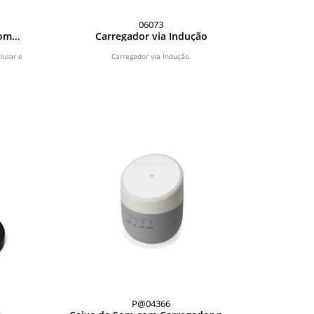
06073
com
Carregador via Indução
ria
lular e
Carregador via Indução.
P@04366