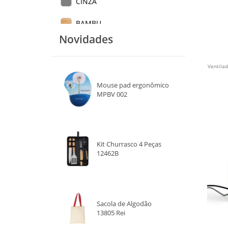
CINZA
BAMBU
Novidades
C
Ventila
Mouse pad ergonômico
MPBV 002
Kit Churrasco 4 Peças
12462B
Sacola de Algodão
13805 Rei