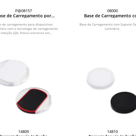
P@08157
08000
ase de Carregamento por
Base de Carregamento 
Indução
Suporte Celular e Luminá
e de carregamento para dispositivos
Base de Carregamento com Suporte Ce
veis com a tecnologia de carregamento
Luminária.
 indução (QI). Possui estrutura em...
14809
14810