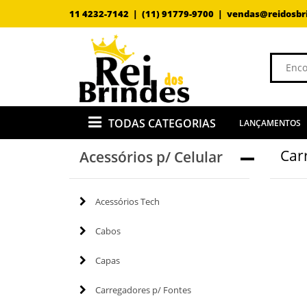
11 4232-7142 |
(11) 91779-9700 |
vendas@reidosbr
TODAS CATEGORIAS
LANÇAMENTOS
Car
Acessórios p/ Celular
Acessórios Tech
Cabos
Capas
Carregadores p/ Fontes