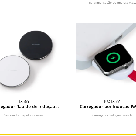
da alimentação de energia via..
18565
P@18561
regador Rápido de Indução
Carregador por Indução I
Redondo
Carregador Rápido Indução
Carregador Indução IWatch.