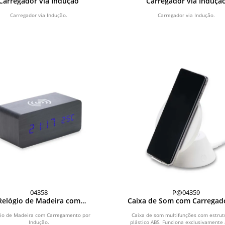
Carregador via Indução
Carregador via Induçã
Carregador via Indução.
Carregador via Indução.
04358
P@04359
Relógio de Madeira com
Caixa de Som com Carregad
arregamento por Indução
Indução
gio de Madeira com Carregamento por
Caixa de som multifunções com estru
Indução.
plástico ABS. Funciona exclusivamente 