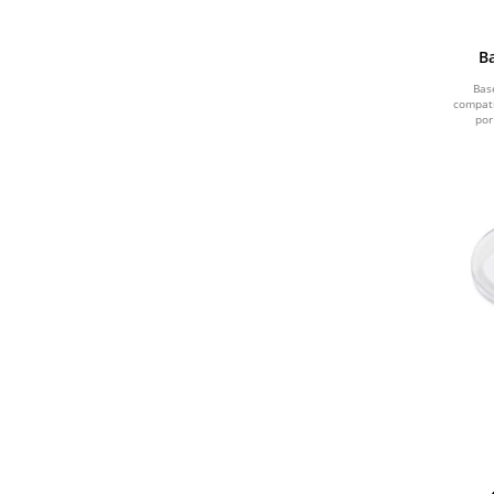
B
Bas
compatí
por