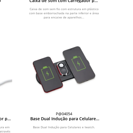
o
Caixa de Som com Carregador por
Indução
Caixa de som sem fio com estrutura em plástico
com base emborrachada na parte inferior e área
para encaixe de aparelhos...
P@04054
or por
Base Dual Indução para Celulares
e Iwatch
tura em
Base Dual Indução para Celulares e Iwatch.
através