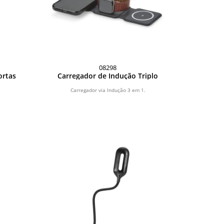
08298
ortas
Carregador de Indução Triplo
Carregador via Indução 3 em 1.