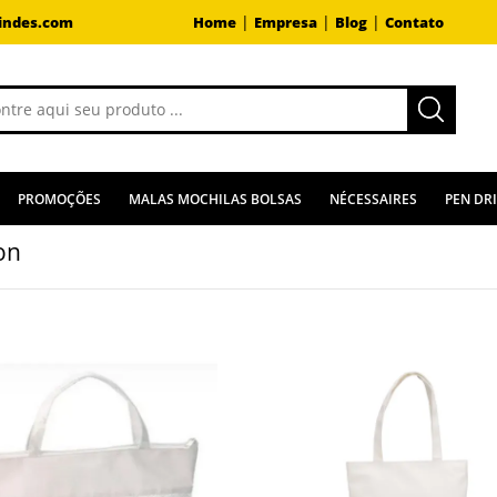
|
|
|
indes.com
Home
Empresa
Blog
Contato
PROMOÇÕES
MALAS MOCHILAS BOLSAS
NÉCESSAIRES
PEN DR
on