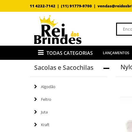
11 4232-7142 |
(11) 91779-9700 |
vendas@reidosbr
TODAS CATEGORIAS
LANÇAMENTOS
Nyl
Sacolas e Sacochilas
Algodão
Feltro
Juta
Kraft