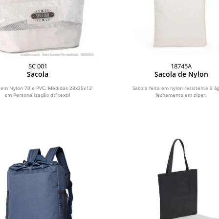
SC 001
18745A
Sacola
Sacola de Nylon
 em Nylon 70 e PVC. Medidas 28x35x12
Sacola feita em nylon resistente à á
cm Personalização dtf textil
fechamento em zíper.