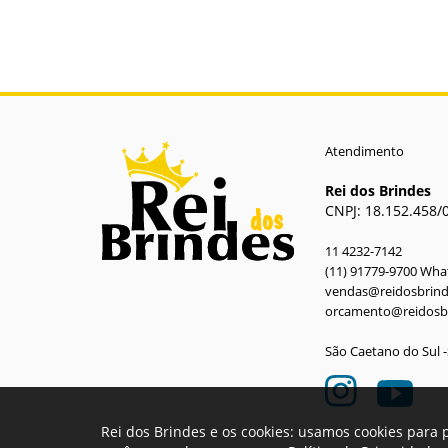
AZUL MARINHO
Atendimento
Rei dos Brindes
CNPJ: 18.152.458/
11 4232-7142
(11) 91779-9700 Wh
vendas@reidosbrin
orcamento@reidosb
São Caetano do Sul 
Rei dos Brindes e os cookies: usamos cookies para 