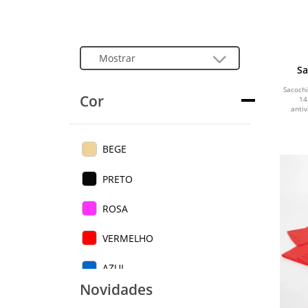
Sa
Sacochi
Cor
14
antiv
BEGE
PRETO
ROSA
VERMELHO
AZUL
Novidades
BRANCO