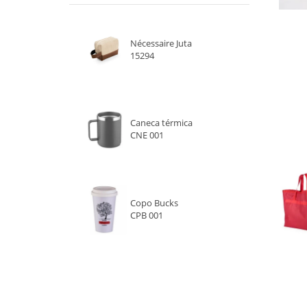
AZUL ESCURO
Nécessaire Juta
CINZA
15294
ROXO
VERDE
Caneca térmica
CNE 001
PINK
AMARELO
MARROM
Copo Bucks
CPB 001
VERDE E AMARELO
AMARELO E VERDE
CINZA CLARO