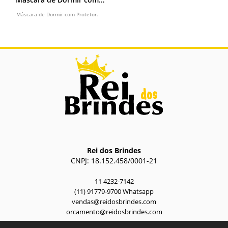
Protetor
Máscara de Dormir com Protetor.
Rei dos Brindes
CNPJ: 18.152.458/0001-21
11 4232-7142
(11) 91779-9700 Whatsapp
vendas@reidosbrindes.com
orcamento@reidosbrindes.com