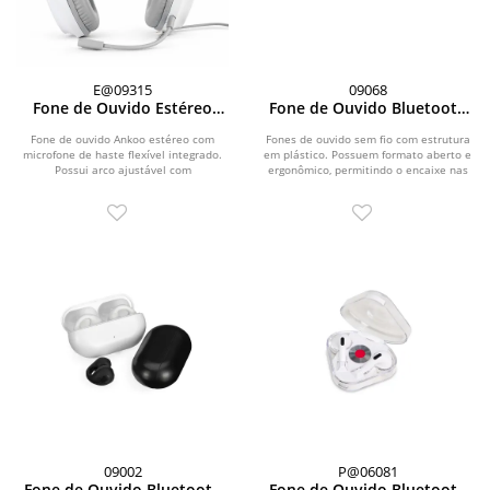
E@09315
09068
Fone de Ouvido Estéreo
Fone de Ouvido Bluetooth
com Microfone
com Case Carregador
Fone de ouvido Ankoo estéreo com
Fones de ouvido sem fio com estrutura
microfone de haste flexível integrado.
em plástico. Possuem formato aberto e
Possui arco ajustável com
ergonômico, permitindo o encaixe nas
acolchoamento macio na...
orelhas...
09002
P@06081
Fone de Ouvido Bluetooth
Fone de Ouvido Bluetooth