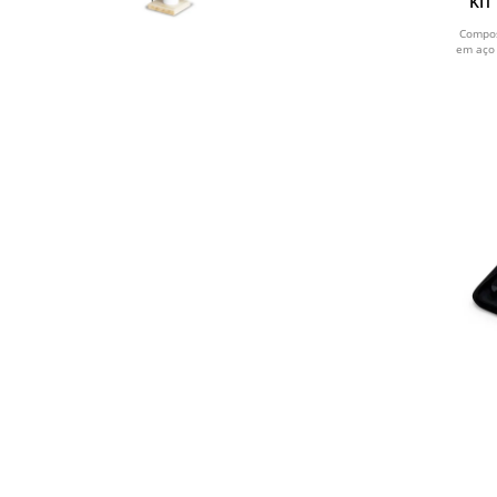
KIT
BAMB
Compos
em aço 