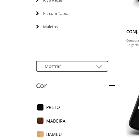
Kit 9 Peças
Kit com Tábua
Maletas
CONJ.
/ IN
Composto
e garfo
Cor
PRETO
MADEIRA
BAMBU