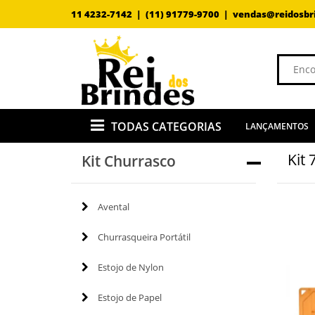
11 4232-7142 |
(11) 91779-9700 |
vendas@reidosbr
TODAS CATEGORIAS
LANÇAMENTOS
Kit 
Kit Churrasco
Avental
Churrasqueira Portátil
Estojo de Nylon
Estojo de Papel