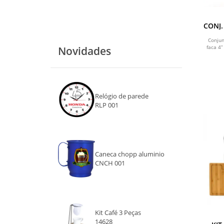
CONJ.
/ IN
Conjun
faca 4”
Novidades
Relógio de parede
RLP 001
Caneca chopp aluminio
CNCH 001
Kit Café 3 Peças
14628