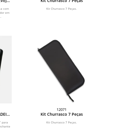
RVEJA
Kit Churrasco 7 Peças
nta com
Kit Churrasco 7 Peças.
ador em
..
12071
ADEIRA
Kit Churrasco 7 Peças
URT -
” para
Kit Churrasco 7 Peças.
inchante