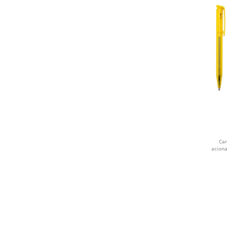
AMARELO E VERDE
MARROM
LILÁS
AZUL E PRETO
VERDE CLARO
COBRE
BAMBU
Can
aciona
PRETO E BRANCO
CHUMBO
AZUL ROYAL
AZUL MARINHO