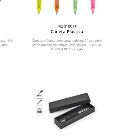
P@01097F
Caneta Plástica
 azul 1.0
Caneta plástica com carga esferográfica azul e
nOBS.:
acionamento por clique.\r\n\r\nOBS.: PEDIDOS
MÍNIMO DE 50 PEÇAS!