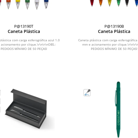
P@13190T
P@13190B
Caneta Plástica
Caneta Plástica
lástica com carga esferográfica azul 1.0
Caneta plástica com carga esferográfica
acionamento por clique.\r\n\r\nOBS.:
mm e acionamento por clique.\r\n\r\
PEDIDOS MÍNIMO DE 50 PEÇAS!
PEDIDOS MÍNIMO DE 50 PEÇAS!