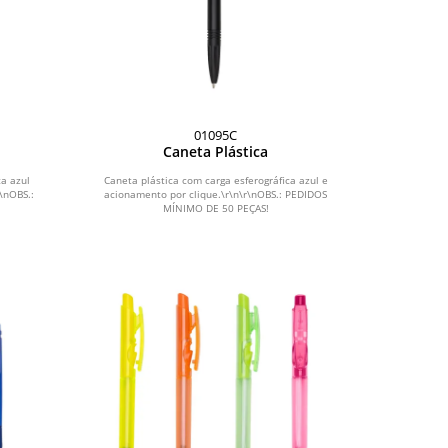
01095C
Caneta Plástica
ca azul
Caneta plástica com carga esferográfica azul e
\nOBS.:
acionamento por clique.\r\n\r\nOBS.: PEDIDOS
MÍNIMO DE 50 PEÇAS!