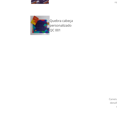
r
AZUL ESCURO
Quebra cabeça
ROSA
personalizado
QC 001
ROXO
DOURADO
PINK
MADEIRA
VIOLETA
CROMADO
Canet
FUMÊ
detal
CAFE