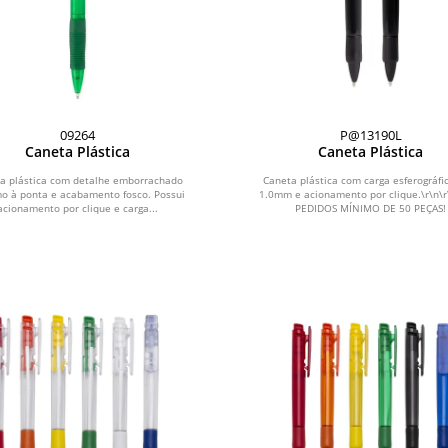
09264
P@13190L
Caneta Plástica
Caneta Plástica
a plástica com detalhe emborrachado
Caneta plástica com carga esferográfi
mo à ponta e acabamento fosco. Possui
1.0mm e acionamento por clique.\r\n\r
acionamento por clique e carga...
PEDIDOS MÍNIMO DE 50 PEÇAS!