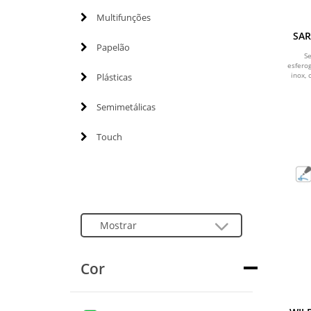
Multifunções
SAR
cane
Papelão
roll
S
esfero
inox,
Plásticas
Semimetálicas
Touch
Cor