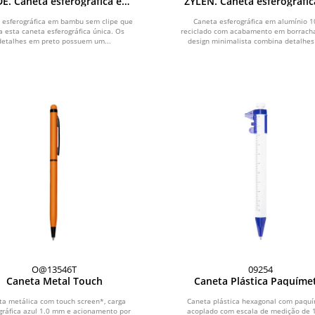
E. Caneta esferográfica em
ZYLEN. Caneta esferográfi
mbu com escrita em azul
alumínio 100% reciclado,
acabamento em borrac
 esferográfica em bambu sem clipe que
Caneta esferográfica em alumínio 
a esta caneta esferográfica única. Os
reciclado com acabamento em borracha
detalhes em preto possuem um...
design minimalista combina detalhes
O@13546T
09254
Caneta Metal Touch
Caneta Plástica Paquíme
ta metálica com touch screen*, carga
Caneta plástica hexagonal com paqu
gráfica azul 1.0 mm e acionamento por
acoplado com escala de medição de 