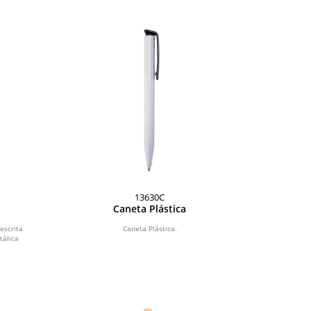
13630C
Caneta Plástica
escrita
Caneta Plástica.
tálica