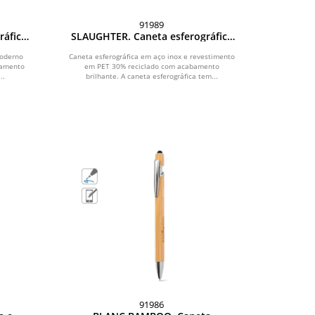
91989
ráfica
SLAUGHTER. Caneta esferográfica
 em
em aço inox com acabamento
 com
brilhante e escrita preta
moderno
Caneta esferográfica em aço inox e revestimento
bamento
em PET 30% reciclado com acabamento
Dokumental®
..
brilhante. A caneta esferográfica tem...
91986