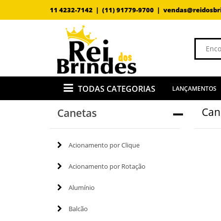
11 4232-7142 |
(11) 91779-9700 |
vendas@reidosbr
TODAS CATEGORIAS
LANÇAMENTOS
Can
Canetas
Acionamento por Clique
Acionamento por Rotação
Alumínio
Balcão