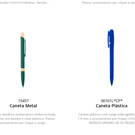
otação.\r\n\r\n\r\nStatus: Devido...
Possui acionamento por clique e car
15457
06161L*CP*
Caneta Metal
Caneta Plástica
a metálica acabamento emborrachado,
Caneta plástica com carga esferográfic
hes em bambu e clipe plástico. Possui
1.0 mm e acionamento por clique.\r\n\
acionamento por clique e carga...
PEDIDOS MÍNIMO DE 50 PEÇAS!