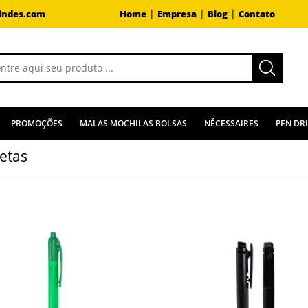
|
|
|
indes.com
Home
Empresa
Blog
Contato
PROMOÇÕES
MALAS MOCHILAS BOLSAS
NÉCESSAIRES
PEN DR
etas