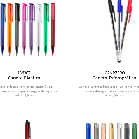
13630T
C2NPZERO
Caneta Plástica
Caneta Esferográfica
eta plástica com corpo translúcido,
Caneta Esferográfica Zero 1.0 Ponta Me
mento por clique e carga esferográfica
Tinta esferográfica azul ou preta 1 c
azul de 1,0mm.
gravação no...