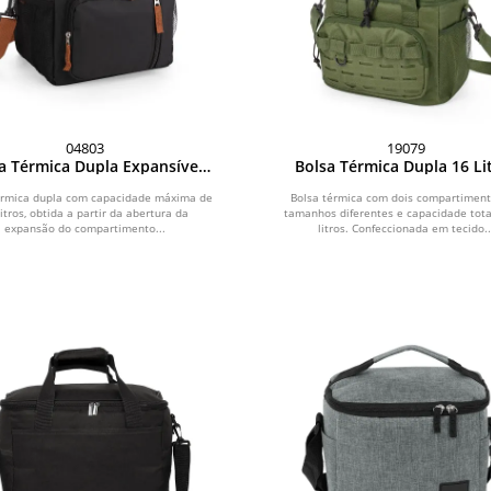
04803
19079
a Térmica Dupla Expansível
Bolsa Térmica Dupla 16 Li
15L
érmica dupla com capacidade máxima de
Bolsa térmica com dois compartimen
litros, obtida a partir da abertura da
tamanhos diferentes e capacidade tota
expansão do compartimento...
litros. Confeccionada em tecido..