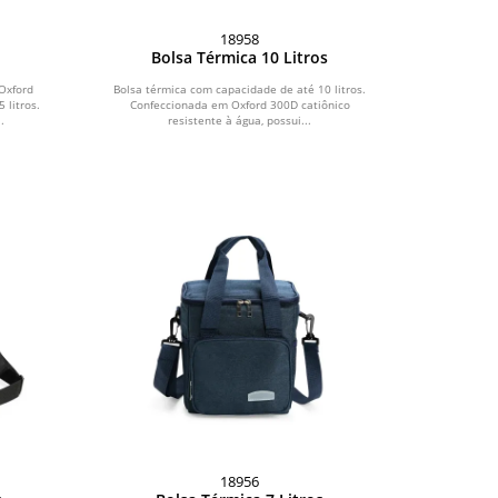
18958
Bolsa Térmica 10 Litros
Oxford
Bolsa térmica com capacidade de até 10 litros.
litros.
Confeccionada em Oxford 300D catiônico
.
resistente à água, possui...
18956