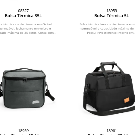
08327
18953
Bolsa Térmica 35L
Bolsa Térmica 5L
sa térmica confeccionada em Oxford
Bolsa térmica leve confeccionada em 
permeável, fechamento em velcro e
impermeável e capacidade máxima de 5 
dade máxima de 35 litros. Conta com...
Possui revestimento interno em..
18959
18961