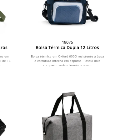
19076
tros
Bolsa Térmica Dupla 12 Litros
tos em
Bolsa térmica em Oxford 600D resistente à água
l de 16
e estrutura interna em espuma. Possui dois
.
compartimentos térmicos com...