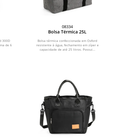
08334
Bolsa Térmica 25L
rd 300D
Bolsa térmica confeccionada em Oxford
ima de 6
resistente à água, fechamento em zíper e
capacidade de até 25 litros. Possui...