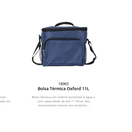
18965
Bolsa Térmica Oxford 11L
o com
Bolsa térmica em Oxford resistente à água e
onada em
com capacidade de até 11 litros. Seu
.
revestimento interno em alumínio...