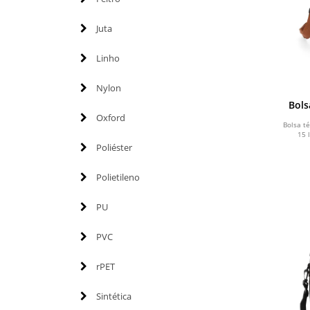
Juta
Linho
Nylon
Bols
Oxford
Bolsa t
15 
Poliéster
Polietileno
PU
PVC
rPET
Sintética