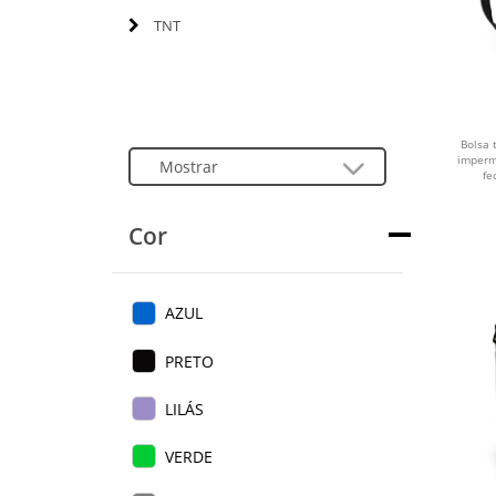
TNT
Bolsa 
imperm
fe
Cor
AZUL
PRETO
LILÁS
VERDE