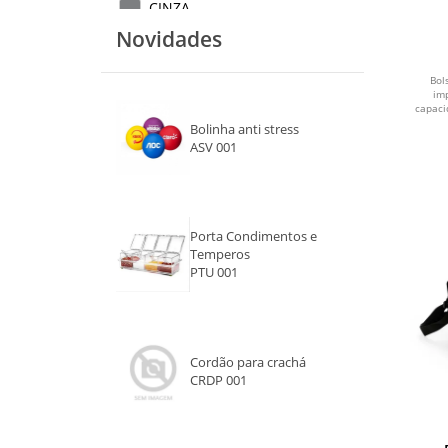
CINZA
Novidades
ROSA
Bol
VERMELHO
im
capaci
Bolinha anti stress
BEGE
ASV 001
AZUL ESCURO
VERDE CLARO
Porta Condimentos e
Temperos
LARANJA
PTU 001
VERDE ÁGUA
AZUL CLARO
Cordão para crachá
CRDP 001
PRETO E MARROM