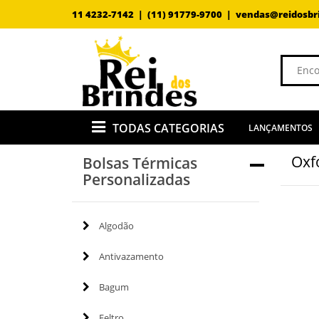
11 4232-7142 |
(11) 91779-9700 |
vendas@reidosbr
TODAS CATEGORIAS
LANÇAMENTOS
Oxf
Bolsas Térmicas
Personalizadas
Algodão
Antivazamento
Bagum
Feltro