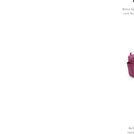
Bolsa té
com fe
Bol
resi