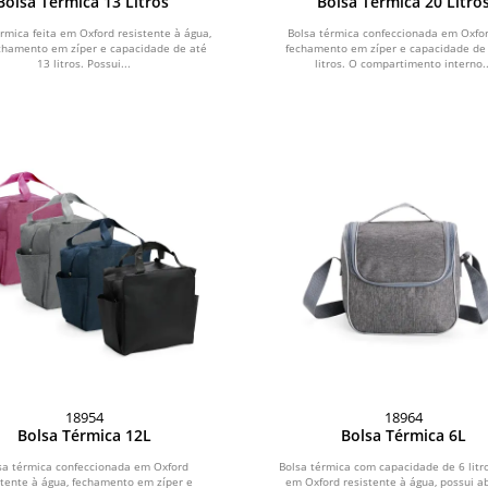
Bolsa Térmica 13 Litros
Bolsa Térmica 20 Litro
rmica feita em Oxford resistente à água,
Bolsa térmica confeccionada em Oxfo
chamento em zíper e capacidade de até
fechamento em zíper e capacidade de
13 litros. Possui...
litros. O compartimento interno..
18954
18964
Bolsa Térmica 12L
Bolsa Térmica 6L
sa térmica confeccionada em Oxford
Bolsa térmica com capacidade de 6 litro
stente à água, fechamento em zíper e
em Oxford resistente à água, possui a