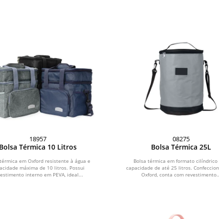
18957
08275
Bolsa Térmica 10 Litros
Bolsa Térmica 25L
térmica em Oxford resistente à água e
Bolsa térmica em formato cilíndric
acidade máxima de 10 litros. Possui
capacidade de até 25 litros. Confecci
estimento interno em PEVA, ideal...
Oxford, conta com revestimento..