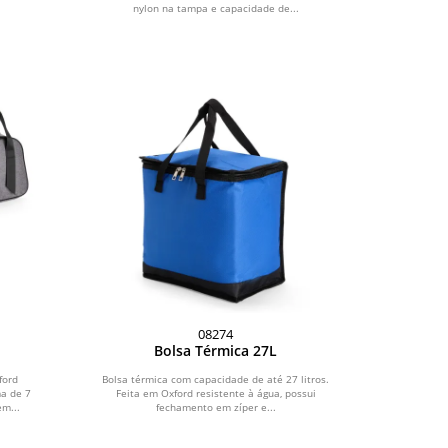
nylon na tampa e capacidade de...
08274
Bolsa Térmica 27L
ford
Bolsa térmica com capacidade de até 27 litros.
a de 7
Feita em Oxford resistente à água, possui
em...
fechamento em zíper e...