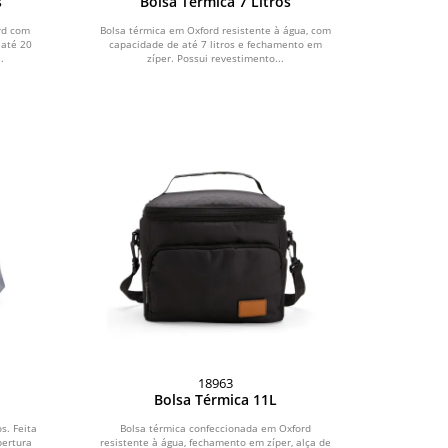
s
Bolsa Térmica 7 Litros
rd com
Bolsa térmica em Oxford resistente à água, com
 até 20
capacidade de até 7 litros e fechamento em
.
zíper. Possui revestimento...
18963
Bolsa Térmica 11L
s. Feita
Bolsa térmica confeccionada em Oxford
bertura
resistente à água, fechamento em zíper, alça de