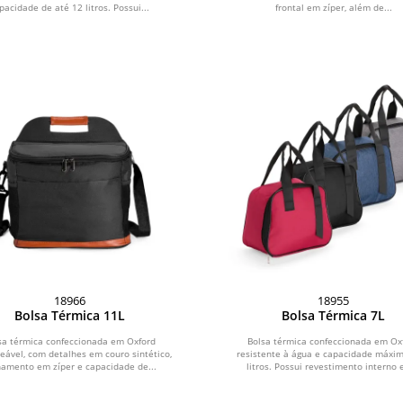
pacidade de até 12 litros. Possui...
frontal em zíper, além de...
18966
18955
Bolsa Térmica 11L
Bolsa Térmica 7L
sa térmica confeccionada em Oxford
Bolsa térmica confeccionada em Ox
ável, com detalhes em couro sintético,
resistente à água e capacidade máxim
hamento em zíper e capacidade de...
litros. Possui revestimento interno 