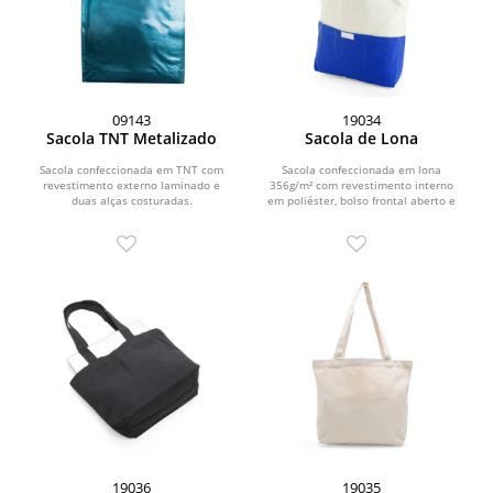
09143
19034
Sacola TNT Metalizado
Sacola de Lona
Sacola confeccionada em TNT com
Sacola confeccionada em lona
revestimento externo laminado e
356g/m² com revestimento interno
duas alças costuradas.
em poliéster, bolso frontal aberto e
duas alças com costura...
19036
19035