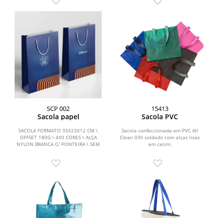
SCP 002
15413
Sacola papel
Sacola PVC
SACOLA FORMATO 35X23X12 CM \
Sacola confeccionada em PVC All
OFFSET 180G \ 4X0 CORES \ ALÇA
Clean 030 soldado com alças lisas
NYLON BRANCA C/ PONTEIRA \ SEM
em cetim.
ILHOS \ CORTE VINCO \ COLAGEM