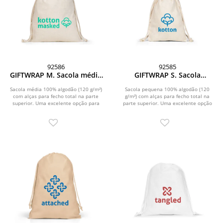
92586
92585
GIFTWRAP M. Sacola média
GIFTWRAP S. Sacola
100% algodão (120 g/m²)
pequena 100% algodão (120
g/m²)
Sacola média 100% algodão (120 g/m²)
Sacola pequena 100% algodão (120
com alças para fecho total na parte
g/m²) com alças para fecho total na
superior. Uma excelente opção para
parte superior. Uma excelente opção
suas...
para suas...