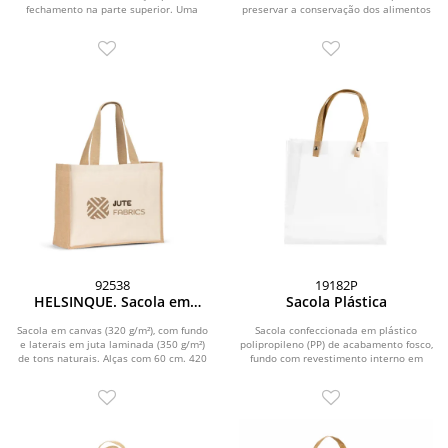
fechamento na parte superior. Uma
preservar a conservação dos alimentos
excelente opção...
por mais tempo....
92538
19182P
HELSINQUE. Sacola em
Sacola Plástica
canvas (320g/m²), com
fundo e laterais em juta
Sacola em canvas (320 g/m²), com fundo
Sacola confeccionada em plástico
laminada (350 g/m²) de tons
e laterais em juta laminada (350 g/m²)
polipropileno (PP) de acabamento fosco,
de tons naturais. Alças com 60 cm. 420
fundo com revestimento interno em
naturais
x...
papelão e...