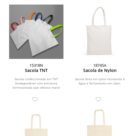
15318N
18745A
Sacola TNT
Sacola de Nylon
Sacola confeccionada em TNT
Sacola feita em nylon resistente à
biodegradável com estrutura
água e fechamento em zíper.
termosselada que oferece maior
resistência e segurança durante o...