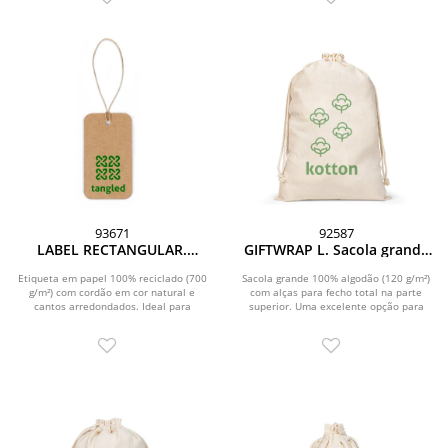
93671
92587
LABEL RECTANGULAR.
GIFTWRAP L. Sacola grande
Etiqueta em papel 100%
100% algodão (120 g/m²)
reciclado (700 g/m²) com
Etiqueta em papel 100% reciclado (700
Sacola grande 100% algodão (120 g/m²)
g/m²) com cordão em cor natural e
formato retangular
com alças para fecho total na parte
cantos arredondados. Ideal para
superior. Uma excelente opção para
pequenos textos ou...
suas...