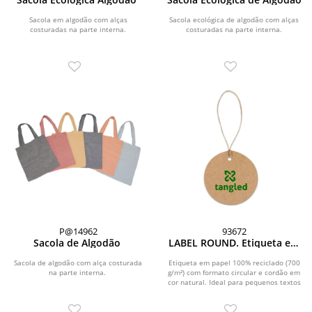
Sacola em algodão com alças
Sacola ecológica de algodão com alças
costuradas na parte interna.
costuradas na parte interna.
P@14962
93672
Sacola de Algodão
LABEL ROUND. Etiqueta em
papel 100% reciclado (700
g/m²) com formato circular
Sacola de algodão com alça costurada
Etiqueta em papel 100% reciclado (700
na parte interna.
g/m²) com formato circular e cordão em
cor natural. Ideal para pequenos textos
ou...