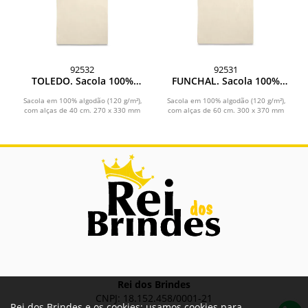
92532
92531
TOLEDO. Sacola 100%
FUNCHAL. Sacola 100%
algodão (120 g/m²)
algodão (120 g/m²)
Sacola em 100% algodão (120 g/m²),
Sacola em 100% algodão (120 g/m²),
com alças de 40 cm. 270 x 330 mm
com alças de 60 cm. 300 x 370 mm
Rei dos Brindes
CNPJ: 18.152.458/0001-21
Rei dos Brindes e os cookies: usamos cookies para