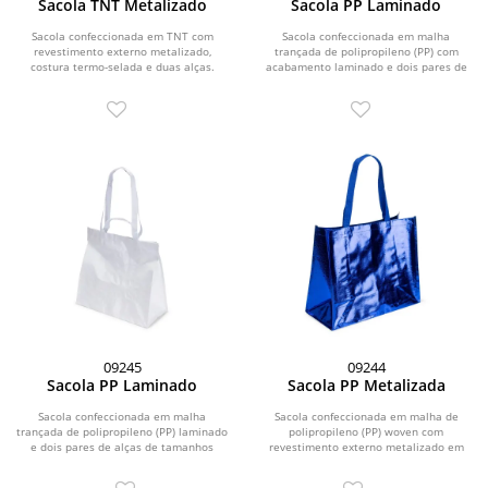
Sacola TNT Metalizado
Sacola PP Laminado
Sacola confeccionada em TNT com
Sacola confeccionada em malha
revestimento externo metalizado,
trançada de polipropileno (PP) com
costura termo-selada e duas alças.
acabamento laminado e dois pares de
alças de tamanhos...
09245
09244
Sacola PP Laminado
Sacola PP Metalizada
Sacola confeccionada em malha
Sacola confeccionada em malha de
trançada de polipropileno (PP) laminado
polipropileno (PP) woven com
e dois pares de alças de tamanhos
revestimento externo metalizado em
diferentes em...
filme de alumínio e duas...