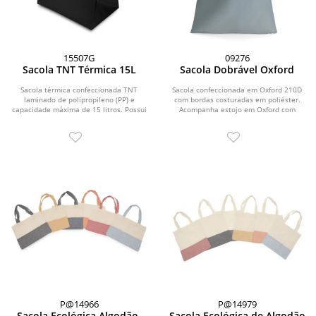
15507G
09276
Sacola TNT Térmica 15L
Sacola Dobrável Oxford
Sacola térmica confeccionada TNT
Sacola confeccionada em Oxford 210D
laminado de polipropileno (PP) e
com bordas costuradas em poliéster.
capacidade máxima de 15 litros. Possui
Acompanha estojo em Oxford com
revestimento...
fechamento por...
P@14966
P@14979
Sacola Ecológica Algodão
Sacola Ecológica de Algodão