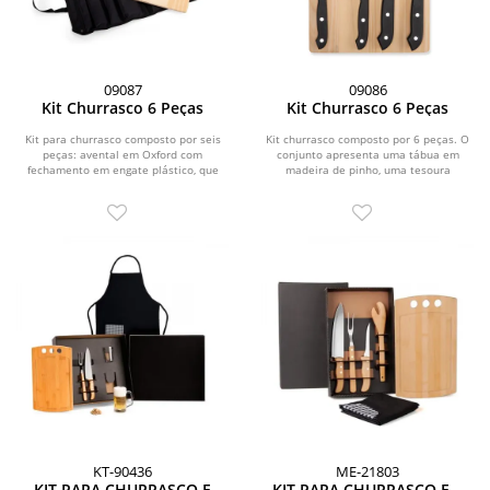
09087
09086
Kit Churrasco 6 Peças
Kit Churrasco 6 Peças
Kit para churrasco composto por seis
Kit churrasco composto por 6 peças. O
peças: avental em Oxford com
conjunto apresenta uma tábua em
fechamento em engate plástico, que
madeira de pinho, uma tesoura
pode ser dobrado e...
multiuso com estrutura...
KT-90436
ME-21803
KIT PARA CHURRASCO E
KIT PARA CHURRASCO EM