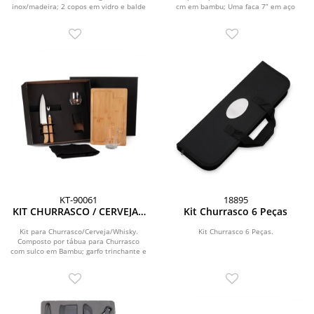
inox/madeira; 2 copos em vidro e balde
cm em bambu; Uma faca 7” em aço
para gelo 4L em...
inox/bambu e 3...
KT-90061
18895
KIT CHURRASCO / CERVEJA /
Kit Churrasco 6 Peças
WHISKY - 6 PÇS
Kit para Churrasco/Cerveja/Whisky.
Kit Churrasco 6 Peças.
Composto por tábua para Churrasco
com sulco em Bambu; garfo trinchante e
faca 8 em...