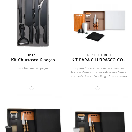
09052
KT-90301-BCO
Kit Churrasco 6 peças
KIT PARA CHURRASCO COM
COPO TÉRMICO - 6 PÇS
Kit Churrasco 6 peças
Kit para Churrasco com copo térmico
branco. Composto por tábua em Bambu
com três furos; faca 8 , garfo trinchante
e garfo...