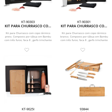
KT-90303
KT-90301
KIT PARA CHURRASCO COM
KIT PARA CHURRASCO COM
COPO TÉRMICO - 6 PÇS
COPO TÉRMICO - 6 PÇS
Kit para Churrasco com copo térmico
Kit para Churrasco com copo térmico
preto. Composto por tábua em Bambu
branco. Composto por tábua em Bambu
com três furos; faca 8 , garfo trinchante
com três furos; faca 8 , garfo trinchante
e garfo...
e garfo...
KT-9025I
93844