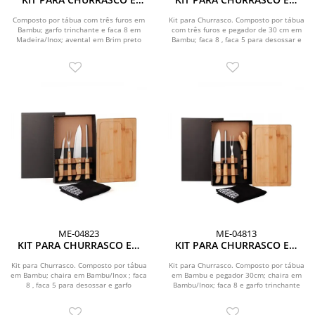
CERVEJA - 6 PÇS
BAMBU / MADEIRA / INOX
COM AVENTAL - 6 PÇS
Composto por tábua com três furos em
Kit para Churrasco. Composto por tábua
Bambu; garfo trinchante e faca 8 em
com três furos e pegador de 30 cm em
Madeira/Inox; avental em Brim preto
Bambu; faca 8 , faca 5 para desossar e
com um...
garfo...
ME-04823
ME-04813
KIT PARA CHURRASCO EM
KIT PARA CHURRASCO EM
BAMBU / MADEIRA / INOX
BAMBU / MADEIRA / INOX
COM AVENTAL - 6 PÇS
COM AVENTAL - 6 PÇS
Kit para Churrasco. Composto por tábua
Kit para Churrasco. Composto por tábua
em Bambu; chaira em Bambu/Inox ; faca
em Bambu e pegador 30cm; chaira em
8 , faca 5 para desossar e garfo
Bambu/Inox; faca 8 e garfo trinchante
trinchante...
em...