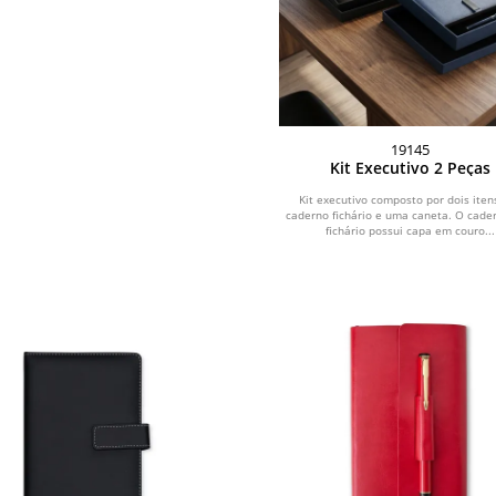
19145
Kit Executivo 2 Peças
Kit executivo composto por dois iten
caderno fichário e uma caneta. O cade
fichário possui capa em couro...