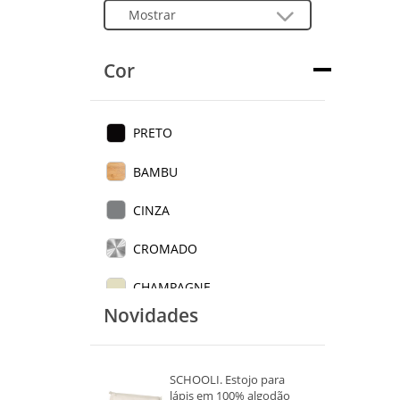
Cor
PRETO
BAMBU
CINZA
CROMADO
CHAMPAGNE
Novidades
AZUL
VERMELHO
SCHOOLI. Estojo para
lápis em 100% algodão