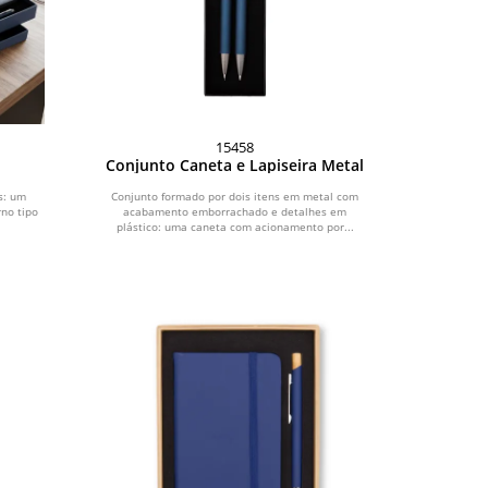
15458
Conjunto Caneta e Lapiseira Metal
s: um
Conjunto formado por dois itens em metal com
rno tipo
acabamento emborrachado e detalhes em
plástico: uma caneta com acionamento por...