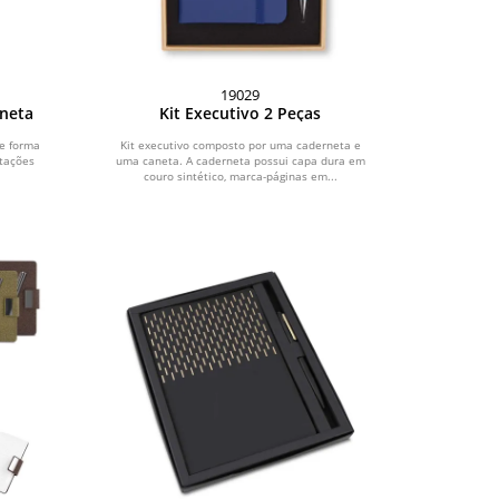
19029
aneta
Kit Executivo 2 Peças
e forma
Kit executivo composto por uma caderneta e
otações
uma caneta. A caderneta possui capa dura em
couro sintético, marca-páginas em...