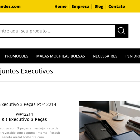
|
|
|
indes.com
Home
Empresa
Blog
Contato
PROMOÇÕES
MALAS MOCHILAS BOLSAS
NÉCESSAIRES
PEN DR
juntos Executivos
P@12214
Kit Executivo 3 Peças
ecutivo com 3 peças em estojo preto de
 revestido com espuma interna. Possui:
caneta metal brilhante com...