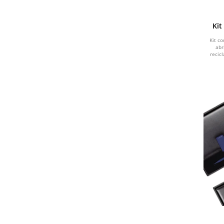
DOURADO
Kit
CHUMBO
Kit c
abr
recic
BRONZE