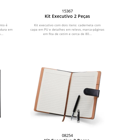
15367
Kit Executivo 2 Peças
nto é
Kit executivo com dois itens: caderneta com
 dura em
capa em PU e detalhes em relevo, marca-páginas
...
em fita de cetim e cerca de 80...
08254