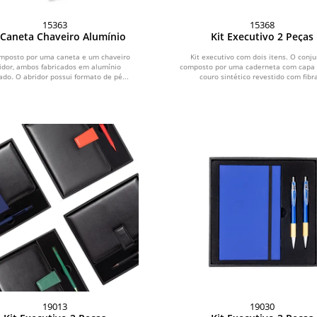
15363
15368
 Caneta Chaveiro Alumínio
Kit Executivo 2 Peças
omposto por uma caneta e um chaveiro
Kit executivo com dois itens. O conju
idor, ambos fabricados em alumínio
composto por uma caderneta com capa
lado. O abridor possui formato de pé...
couro sintético revestido com fibra
19013
19030