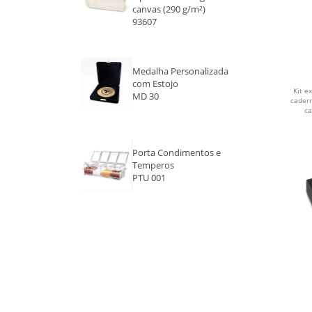
AZUL ESCURO
canvas (290 g/m²)
93607
BEGE
CAFE
Medalha Personalizada
com Estojo
Kit e
PRATA
MD 30
cader
ca
VERDE
Porta Condimentos e
LARANJA
Temperos
PTU 001
MARROM
BRANCO
VINHO
VERDE CLARO
VERDE ESCURO