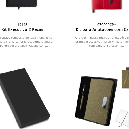
19143
07050*CP*
Kit Executivo 2 Peças
Kit para Anotações com C
xecutivo composto por dois itens: uma
Para quem busca registrar anotações d
neta e uma caneta. A caderneta possui
prática e acessível, nosso Kit para An
pa em poliuretano (PU), aba com...
com Caneta é a escolha...