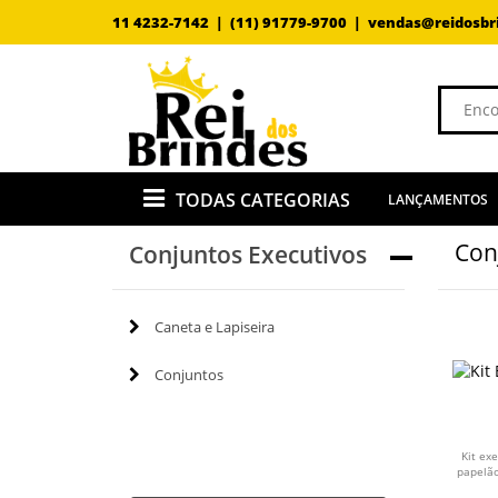
11 4232-7142 |
(11) 91779-9700 |
vendas@reidosbr
TODAS CATEGORIAS
LANÇAMENTOS
Con
Conjuntos Executivos
Caneta e Lapiseira
Conjuntos
Kit ex
papelão