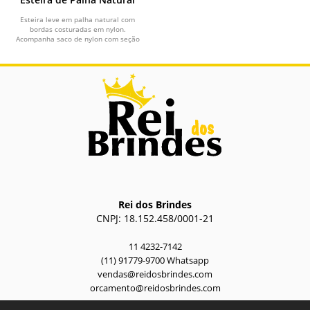
Esteira leve em palha natural com
bordas costuradas em nylon.
Acompanha saco de nylon com seção
telada, cordão de...
Rei dos Brindes
CNPJ: 18.152.458/0001-21
11 4232-7142
(11) 91779-9700 Whatsapp
vendas@reidosbrindes.com
orcamento@reidosbrindes.com