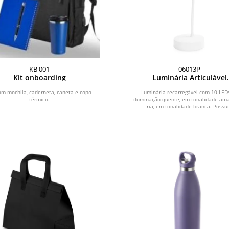
KB 001
06013P
Kit onboarding
Luminária Articulável
Recarregável 10 LEDs
com mochila, caderneta, caneta e copo
Luminária recarregável com 10 LED
térmico.
iluminação quente, em tonalidade ama
fria, em tonalidade branca. Possui.