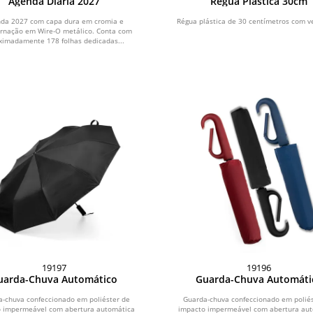
Agenda Diária 2027
Régua Plástica 30cm
da 2027 com capa dura em cromia e
Régua plástica de 30 centímetros com ve
rnação em Wire-O metálico. Conta com
ximadamente 178 folhas dedicadas...
19197
19196
uarda-Chuva Automático
Guarda-Chuva Automáti
-chuva confeccionado em poliéster de
Guarda-chuva confeccionado em polié
 impermeável com abertura automática
impacto impermeável com abertura au