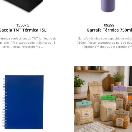
15507G
09299
Sacola TNT Térmica 15L
Garrafa Térmica 750ml
térmica confeccionada TNT laminado de
Garrafa térmica com capacidade máx
opileno (PP) e capacidade máxima de 15
750ml. Possui estrutura de parede du
litros. Possui revestimento...
interior em inox 304 e exterior em