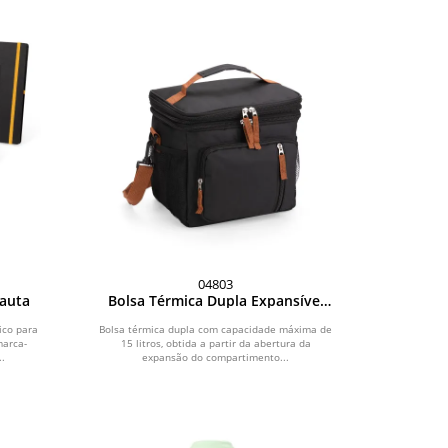
04803
auta
Bolsa Térmica Dupla Expansível
15L
ico para
Bolsa térmica dupla com capacidade máxima de
marca-
15 litros, obtida a partir da abertura da
..
expansão do compartimento...