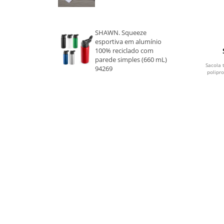
CAFE
SHAWN. Squeeze
CINZA
esportiva em alumínio
100% reciclado com
CROMADO
parede simples (660 mL)
Sacola 
94269
polipr
PRATA
DOURADO
CHAMPAGNE
FUMÊ
PRETO
ROSA
ROSA CLARO