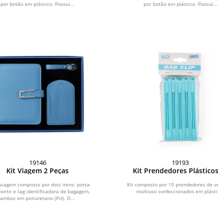
por botão em plástico. Possui...
por botão em plástico. Possui...
19146
19193
Kit Viagem 2 Peças
Kit Prendedores Plásticos
Peças
 viagem composto por dois itens: porta-
Kit composto por 10 prendedores de 
porte e tag identificadora de bagagem,
multiuso confeccionados em plásti
ambos em poliuretano (PU). O...