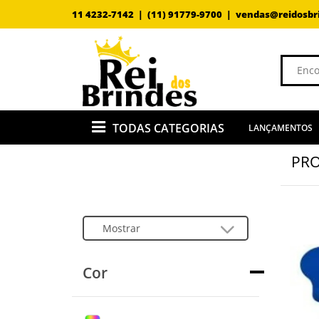
11 4232-7142 |
(11) 91779-9700 |
vendas@reidosbr
TODAS CATEGORIAS
LANÇAMENTOS
PRO
Cor