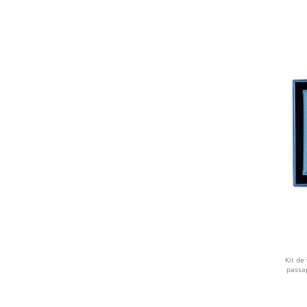
LILÁS
METÁLICA
PÉROLA
BRONZE
VERDE LIMÃO
CARAMELO
VERMELHO ESCURO
TURQUESA
ROXO CLARO
Kit de
passa
ROXO ESCURO