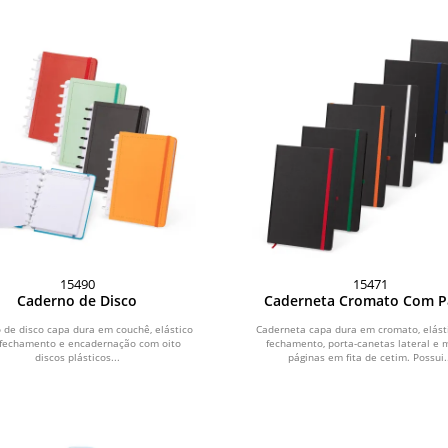
15490
15471
Caderno de Disco
Caderneta Cromato Com P
 de disco capa dura em couchê, elástico
Caderneta capa dura em cromato, elást
 fechamento e encadernação com oito
fechamento, porta-canetas lateral e 
discos plásticos...
páginas em fita de cetim. Possui.