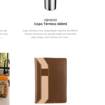
E@09292
Copo Térmico 600ml
ima de
Copo térmico com capacidade máxima de 600ml.
pla com
Possui estrutura de parede dupla em formato
...
tipo tulipa, com interior em inox...