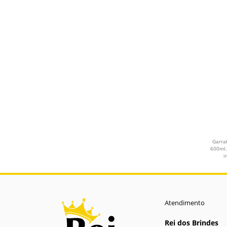
VERMELHO E PRETO
PRETO E CINZA
VERDE E CINZA
AZUL E CINZA
VERMELHO E CINZA
LARANJA CLARO
Garra
600ml.
SALMÃO
i
GRAFITE
SEM COR DEFINIDA
Atendimento
Sem Cor
Rei dos Brindes