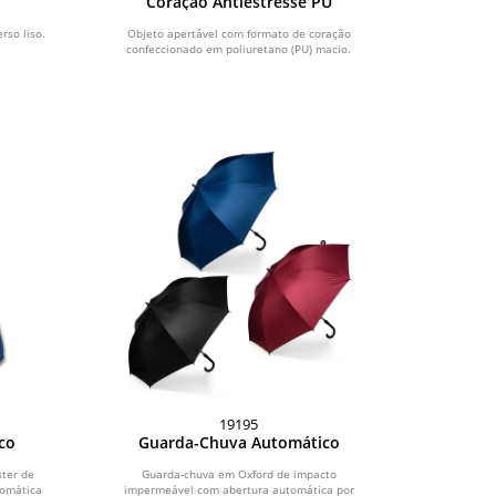
Coração Antiestresse PU
rso liso.
Objeto apertável com formato de coração
confeccionado em poliuretano (PU) macio.
19195
co
Guarda-Chuva Automático
ster de
Guarda-chuva em Oxford de impacto
tomática
impermeável com abertura automática por